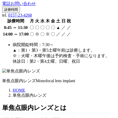
電話お問い合わせ
診療時間
tel.
0157-23-4268
診療時間
月
火
水
木
金
土
日
祝
8:45 ～ 11:30
〇
〇
〇
〇
〇
▲
／
／
14:00 ～ 17:00
〇
※
〇
※
〇
／
／
／
病院開錠時間：7:30～
▲：第1・第3・第5土曜午前は診療します。
※：火曜・木曜午後は予約検査・手術になります。
休診日：第2・第4土曜、日曜、祝日
単焦点眼内レンズ
Monofocal lens implant
HOME
単焦点眼内レンズ
単焦点眼内レンズとは