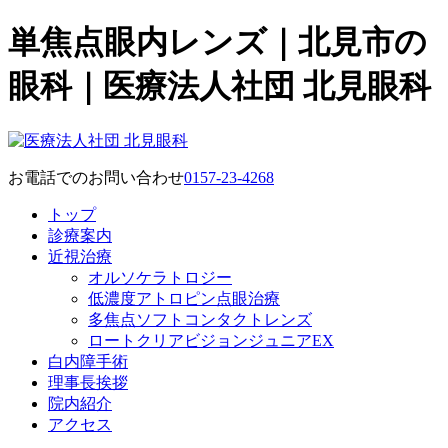
単焦点眼内レンズ｜北見市の
眼科｜医療法人社団 北見眼科
お電話でのお問い合わせ
0157-23-4268
トップ
診療案内
近視治療
オルソケラトロジー
低濃度アトロピン点眼治療
多焦点ソフトコンタクトレンズ
ロートクリアビジョンジュニアEX
白内障手術
理事長挨拶
院内紹介
アクセス