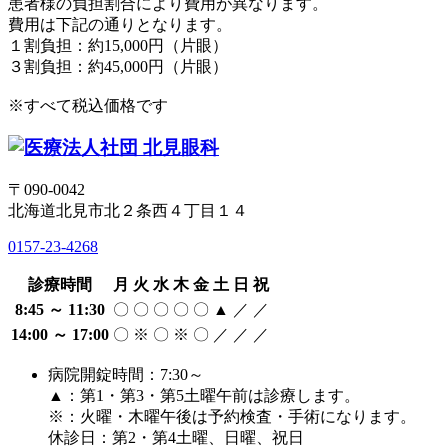
患者様の負担割合により費用が異なります。
費用は下記の通りとなります。
１割負担：約15,000円（片眼）
３割負担：約45,000円（片眼）
※すべて税込価格です
〒090-0042
北海道北見市北２条西４丁目１４
0157-23-4268
診療時間
月
火
水
木
金
土
日
祝
8:45 ～ 11:30
〇
〇
〇
〇
〇
▲
／
／
14:00 ～ 17:00
〇
※
〇
※
〇
／
／
／
病院開錠時間：7:30～
▲：第1・第3・第5土曜午前は診療します。
※：火曜・木曜午後は予約検査・手術になります。
休診日：第2・第4土曜、日曜、祝日