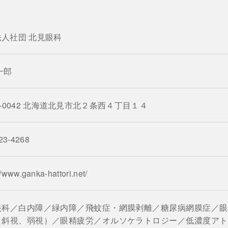
人社団 北見眼科
一郎
0-0042 北海道北見市北２条西４丁目１４
23-4268
//www.ganka-hattori.net/
眼科／白内障／緑内障／飛蚊症・網膜剥離／糖尿病網膜症／眼
（斜視、弱視）／眼精疲労／オルソケラトロジー／低濃度アト