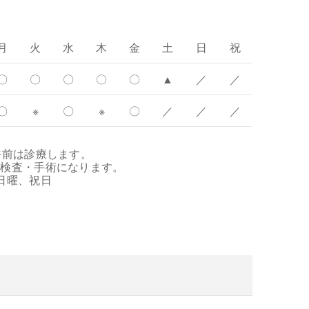
月
火
水
木
金
土
日
祝
〇
〇
〇
〇
〇
▲
／
／
〇
※
〇
※
〇
／
／
／
午前は診療します。
約検査・手術になります。
日曜、祝日