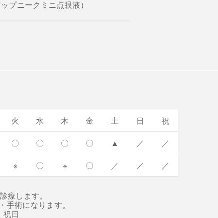
アップニークミニ点眼液）
火
水
木
金
土
日
祝
〇
〇
〇
〇
▲
／
／
※
〇
※
〇
／
／
／
は診療します。
査・手術になります。
、祝日